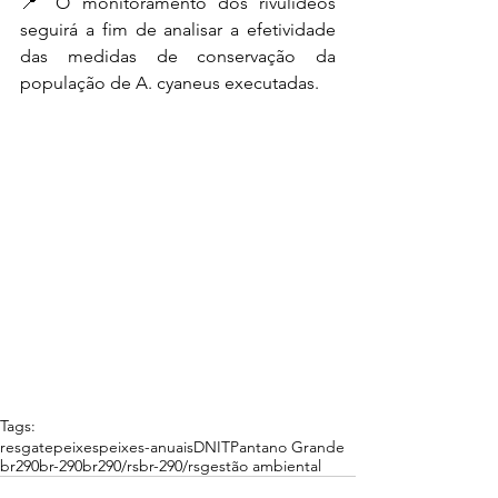
📍 O monitoramento dos rivulídeos 
seguirá a fim de analisar a efetividade 
das medidas de conservação da 
população de A. cyaneus executadas.
Tags:
resgate
peixes
peixes-anuais
DNIT
Pantano Grande
br290
br-290
br290/rs
br-290/rs
gestão ambiental