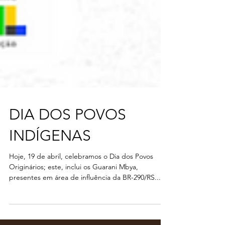
DIA DOS POVOS
INDÍGENAS
Hoje, 19 de abril, celebramos o Dia dos Povos
Originários; este, inclui os Guarani Mbya,
presentes em área de influência da BR-290/RS....