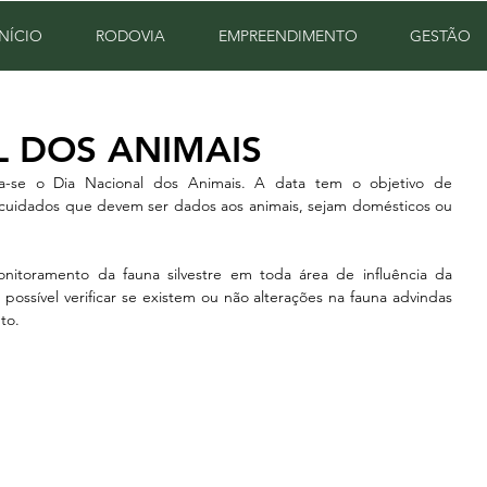
INÍCIO
RODOVIA
EMPREENDIMENTO
GESTÃO
L DOS ANIMAIS
se o Dia Nacional dos Animais. A data tem o objetivo de 
 cuidados que devem ser dados aos animais, sejam domésticos ou 
nitoramento da fauna silvestre em toda área de influência da 
possível verificar se existem ou não alterações na fauna advindas 
to.