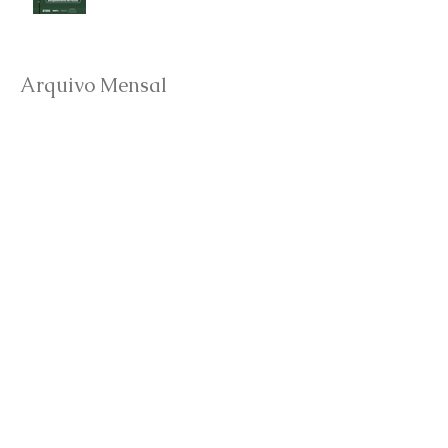
Arquivo Mensal
junho de 2026
(5)
5 posts
abril de 2026
(4)
4 posts
março de 2026
(3)
3 posts
fevereiro de 2026
(2)
2 posts
janeiro de 2026
(3)
3 posts
dezembro de 2025
(2)
2 posts
outubro de 2025
(5)
5 posts
setembro de 2025
(3)
3 posts
julho de 2025
(1)
1 post
maio de 2025
(3)
3 posts
abril de 2025
(3)
3 posts
março de 2025
(5)
5 posts
janeiro de 2025
(3)
3 posts
dezembro de 2024
(4)
4 posts
outubro de 2024
(6)
6 posts