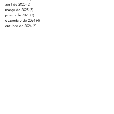
abril de 2025
(3)
3 posts
março de 2025
(5)
5 posts
janeiro de 2025
(3)
3 posts
dezembro de 2024
(4)
4 posts
outubro de 2024
(6)
6 posts
setembro de 2024
(2)
2 posts
agosto de 2024
(1)
1 post
julho de 2024
(3)
3 posts
junho de 2024
(1)
1 post
maio de 2024
(1)
1 post
abril de 2024
(8)
8 posts
março de 2024
(4)
4 posts
fevereiro de 2024
(4)
4 posts
janeiro de 2024
(5)
5 posts
dezembro de 2023
(5)
5 posts
novembro de 2023
(1)
1 post
outubro de 2023
(8)
8 posts
setembro de 2023
(3)
3 posts
agosto de 2023
(7)
7 posts
julho de 2023
(6)
6 posts
junho de 2023
(6)
6 posts