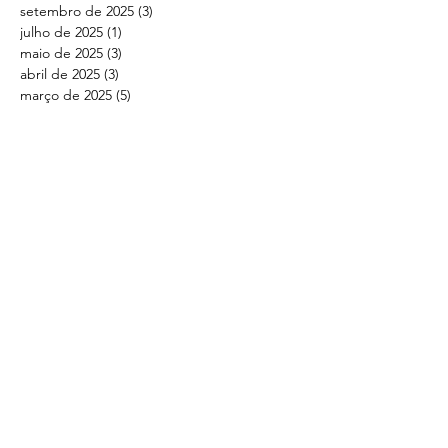
setembro de 2025
(3)
3 posts
julho de 2025
(1)
1 post
maio de 2025
(3)
3 posts
abril de 2025
(3)
3 posts
março de 2025
(5)
5 posts
janeiro de 2025
(3)
3 posts
dezembro de 2024
(4)
4 posts
outubro de 2024
(6)
6 posts
setembro de 2024
(2)
2 posts
agosto de 2024
(1)
1 post
julho de 2024
(3)
3 posts
junho de 2024
(1)
1 post
maio de 2024
(1)
1 post
abril de 2024
(8)
8 posts
março de 2024
(4)
4 posts
fevereiro de 2024
(4)
4 posts
janeiro de 2024
(5)
5 posts
dezembro de 2023
(5)
5 posts
novembro de 2023
(1)
1 post
outubro de 2023
(8)
8 posts
setembro de 2023
(3)
3 posts