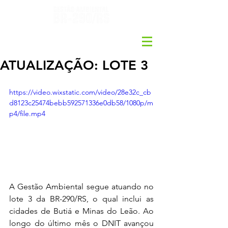
ATUALIZAÇÃO: LOTE 3
https://video.wixstatic.com/video/28e32c_cb
d8123c25474bebb592571336e0db58/1080p/m
p4/file.mp4
A Gestão Ambiental segue atuando no 
lote 3 da BR-290/RS, o qual inclui as 
cidades de Butiá e Minas do Leão. Ao 
longo do último mês o DNIT avançou 